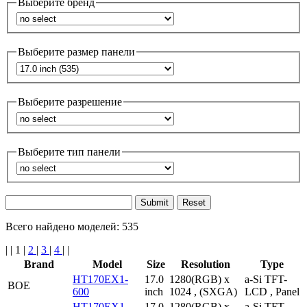
Выберите бренд
Выберите размер панели
Выберите разрешение
Выберите тип панели
Reset
Всего найдено моделей: 535
|
|
1 |
2
|
3
|
4
|
|
Brand
Model
Size
Resolution
Type
HT170EX1-
17.0
1280(RGB) x
a-Si TFT-
BOE
600
inch
1024 , (SXGA)
LCD , Panel
HT170EX1-
17.0
1280(RGB) x
a-Si TFT-