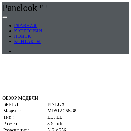
Panelook
RU
ГЛАВНАЯ
КАТЕГОРИИ
ПОИСК
КОНТАКТЫ
ОБЗОР МОДЕЛИ
БРЕНД :
FINLUX
Модель :
MD512.256-38
Тип :
EL , EL
Размер :
8.6 inch
Разрешение :
512 x 256