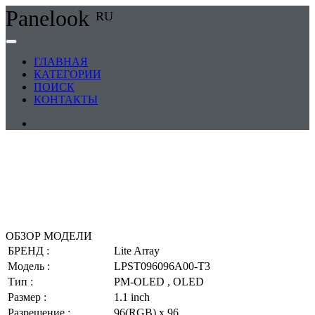
Panelook
RU
ГЛАВНАЯ
КАТЕГОРИИ
ПОИСК
КОНТАКТЫ
ОБЗОР МОДЕЛИ
БРЕНД :
Lite Array
Модель :
LPST096096A00-T3
Тип :
PM-OLED , OLED
Размер :
1.1 inch
Разрешение :
96(RGB) x 96