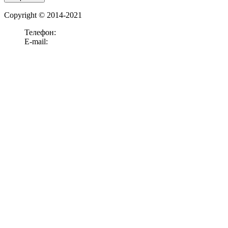
Copyright © 2014-2021
Телефон:
+7 (911)
238-52-15
E-mail:
office@panelook.ru