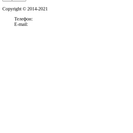
Copyright © 2014-2021
Телефон:
+7 (911)
238-52-15
E-mail:
office@panelook.ru