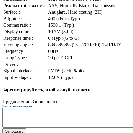
Режим отображения :
ASV, Normally Black, Transmissive
Surface :
Antiglare, Hard coating (2H)
Brightness :
400 cd/m² (Typ.)
Contrast ratio :
1500:1 (Typ.)
Display colors :
16.7M (8-bit)
Response time :
6 (Typ.)(G to G)
Viewing angle :
88/88/88/88 (Typ.)(CR≥10) (L/R/U/D)
Frequency :
60Hz
Lamp Type :
20 pcs CCFL
Driver :
-
Signal interface :
LVDS (2 ch, 8-bit)
Input Voltage :
12.0V (Typ.)
Зарегистрируйтесь, чтобы опубликовать
Предложение
Запрос цены
Ваш комментарий:
Отправить