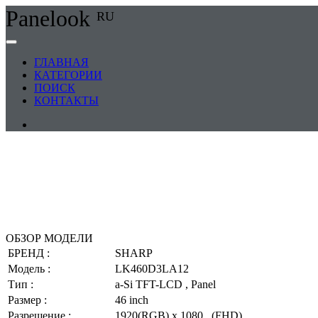
Panelook
RU
ГЛАВНАЯ
КАТЕГОРИИ
ПОИСК
КОНТАКТЫ
ОБЗОР МОДЕЛИ
БРЕНД :
SHARP
Модель :
LK460D3LA12
Тип :
a-Si TFT-LCD , Panel
Размер :
46 inch
Разрешение :
1920(RGB) x 1080 , (FHD)