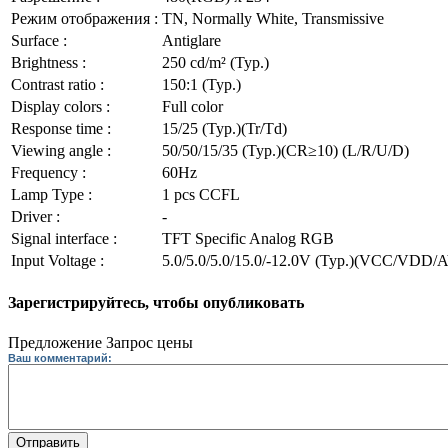
Режим отображения :
TN, Normally White, Transmissive
Surface :
Antiglare
Brightness :
250 cd/m² (Typ.)
Contrast ratio :
150:1 (Typ.)
Display colors :
Full color
Response time :
15/25 (Typ.)(Tr/Td)
Viewing angle :
50/50/15/35 (Typ.)(CR≥10) (L/R/U/D)
Frequency :
60Hz
Lamp Type :
1 pcs CCFL
Driver :
-
Signal interface :
TFT Specific Analog RGB
Input Voltage :
5.0/5.0/5.0/15.0/-12.0V (Typ.)(VCC/V
Зарегистрируйтесь, чтобы опубликовать
Предложение
Запрос цены
Ваш комментарий:
Отправить