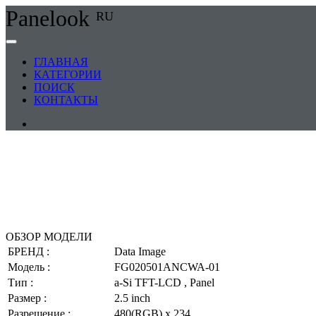
Panelook
RU
ГЛАВНАЯ
КАТЕГОРИИ
ПОИСК
КОНТАКТЫ
ОБЗОР МОДЕЛИ
БРЕНД :
Data Image
Модель :
FG020501ANCWA-01
Тип :
a-Si TFT-LCD , Panel
Размер :
2.5 inch
Разрешение :
480(RGB) x 234