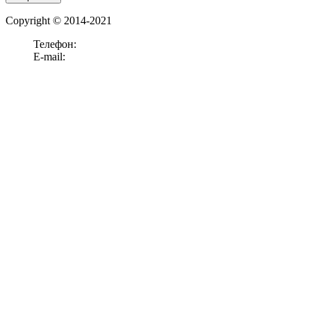
Copyright © 2014-2021
Телефон:
+7 (911)
238-52-15
E-mail:
office@panelook.ru