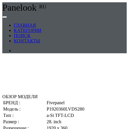
Panelook
RU
ГЛАВНАЯ
КАТЕГОРИИ
ПОИСК
КОНТАКТЫ
ОБЗОР МОДЕЛИ
БРЕНД :
Fivepanel
Модель :
P1920360LVDS280
Тип :
a-Si TFT-LCD
Размер :
28. inch
Разрешение :
1920 x 360