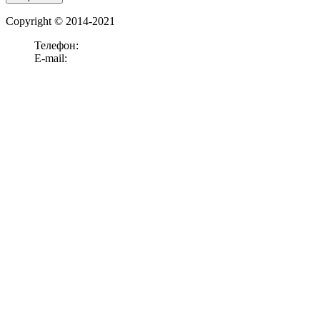
Copyright © 2014-2021
Телефон:
+7 (911)
238-52-15
E-mail:
office@panelook.ru