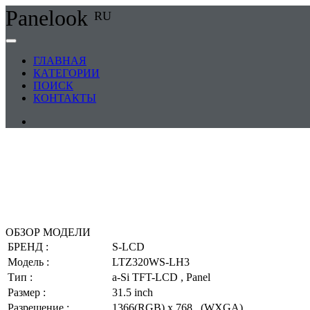
Panelook
RU
ГЛАВНАЯ
КАТЕГОРИИ
ПОИСК
КОНТАКТЫ
ОБЗОР МОДЕЛИ
БРЕНД :
S-LCD
Модель :
LTZ320WS-LH3
Тип :
a-Si TFT-LCD , Panel
Размер :
31.5 inch
Разрешение :
1366(RGB) x 768 , (WXGA)